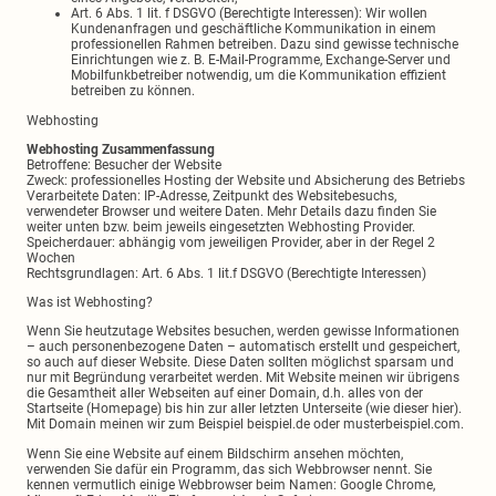
Art. 6 Abs. 1 lit. f DSGVO (Berechtigte Interessen): Wir wollen
Kundenanfragen und geschäftliche Kommunikation in einem
professionellen Rahmen betreiben. Dazu sind gewisse technische
Einrichtungen wie z. B. E-Mail-Programme, Exchange-Server und
Mobilfunkbetreiber notwendig, um die Kommunikation effizient
betreiben zu können.
Webhosting
Webhosting Zusammenfassung
Betroffene: Besucher der Website
Zweck: professionelles Hosting der Website und Absicherung des Betriebs
Verarbeitete Daten: IP-Adresse, Zeitpunkt des Websitebesuchs,
verwendeter Browser und weitere Daten. Mehr Details dazu finden Sie
weiter unten bzw. beim jeweils eingesetzten Webhosting Provider.
Speicherdauer: abhängig vom jeweiligen Provider, aber in der Regel 2
Wochen
Rechtsgrundlagen: Art. 6 Abs. 1 lit.f DSGVO (Berechtigte Interessen)
Was ist Webhosting?
Wenn Sie heutzutage Websites besuchen, werden gewisse Informationen
– auch personenbezogene Daten – automatisch erstellt und gespeichert,
so auch auf dieser Website. Diese Daten sollten möglichst sparsam und
nur mit Begründung verarbeitet werden. Mit Website meinen wir übrigens
die Gesamtheit aller Webseiten auf einer Domain, d.h. alles von der
Startseite (Homepage) bis hin zur aller letzten Unterseite (wie dieser hier).
Mit Domain meinen wir zum Beispiel beispiel.de oder musterbeispiel.com.
Wenn Sie eine Website auf einem Bildschirm ansehen möchten,
verwenden Sie dafür ein Programm, das sich Webbrowser nennt. Sie
kennen vermutlich einige Webbrowser beim Namen: Google Chrome,