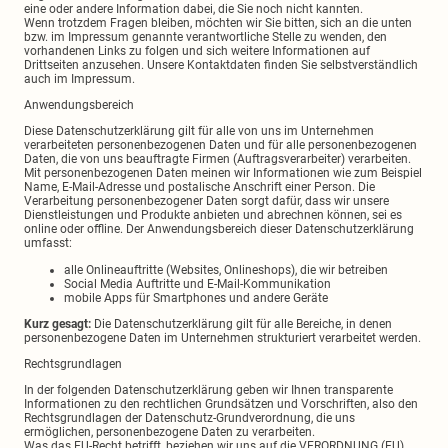
eine oder andere Information dabei, die Sie noch nicht kannten.
Wenn trotzdem Fragen bleiben, möchten wir Sie bitten, sich an die unten
bzw. im Impressum genannte verantwortliche Stelle zu wenden, den
vorhandenen Links zu folgen und sich weitere Informationen auf
Drittseiten anzusehen. Unsere Kontaktdaten finden Sie selbstverständlich
auch im Impressum.
Anwendungsbereich
Diese Datenschutzerklärung gilt für alle von uns im Unternehmen
verarbeiteten personenbezogenen Daten und für alle personenbezogenen
Daten, die von uns beauftragte Firmen (Auftragsverarbeiter) verarbeiten.
Mit personenbezogenen Daten meinen wir Informationen wie zum Beispiel
Name, E-Mail-Adresse und postalische Anschrift einer Person. Die
Verarbeitung personenbezogener Daten sorgt dafür, dass wir unsere
Dienstleistungen und Produkte anbieten und abrechnen können, sei es
online oder offline. Der Anwendungsbereich dieser Datenschutzerklärung
umfasst:
alle Onlineauftritte (Websites, Onlineshops), die wir betreiben
Social Media Auftritte und E-Mail-Kommunikation
mobile Apps für Smartphones und andere Geräte
Kurz gesagt:
Die Datenschutzerklärung gilt für alle Bereiche, in denen
personenbezogene Daten im Unternehmen strukturiert verarbeitet werden.
Rechtsgrundlagen
In der folgenden Datenschutzerklärung geben wir Ihnen transparente
Informationen zu den rechtlichen Grundsätzen und Vorschriften, also den
Rechtsgrundlagen der Datenschutz-Grundverordnung, die uns
ermöglichen, personenbezogene Daten zu verarbeiten.
Was das EU-Recht betrifft, beziehen wir uns auf die VERORDNUNG (EU)