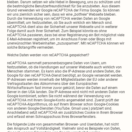
bleiben. Darum setzen wir alle Hebel in Bewegung, uns zu schützen und
die bestmögliche Benutzerfreundlichkeit für Sie anzubieten. Aus diesem
Grund verwenden wir Google reCAPTCHA der Firma Google. So können
wir uns ziemlich sicher sein, dass wir eine „botfreie“ Webseite bleiben.
Durch die Verwendung von reCAPTCHA werden Daten an Google
übermittelt, um festzustellen, ob Sie auch wirklich ein Mensch sind.
reCAPTCHA dient also der Sicherheit unserer Webseite und in weiterer
Folge damit auch Ihrer Sicherheit. Zum Beispiel könnte es ohne
reCAPTCHA passieren, dass bei einer Registrierung ein Bot möglichst viele
E-Mail-Adressen registriert, um im Anschluss Foren oder Blogs mit
unerwünschten Werbeinhalten „zuzuspamen“. Mit reCAPTCHA können wir
solche Botangriffe vermeiden.
Welche Daten werden von reCAPTCHA gespeichert?
reCAPTCHA sammelt personenbezogene Daten von Usern, um
festzustellen, ob die Handlungen auf unserer Webseite auch wirklich von
Menschen stammen. Es kann also die IP-Adresse und andere Daten, die
Google für den reCAPTCHA-Dienst benötigt, an Google versendet werden.
IP-Adressen werden innerhalb der Mitgliedstaaten der EU oder anderer
Vertragsstaaten des Abkommens über den Europäischen
Wirtschaftsraum fast immer zuvor gekürzt, bevor die Daten auf einem
Server in den USA landen. Die IP-Adresse wird nicht mit anderen Daten von
Google kombiniert, sofern Sie nicht während der Verwendung von
reCAPTCHA mit Ihrem Google-Konto angemeldet sind. Zuerst prüft der
reCAPTCHA-Algorithmus, ob auf Ihrem Browser schon Google-Cookies
von anderen Google-Diensten (YouTube. Gmail usw.) platziert sind.
Anschließend setzt reCAPTCHA ein zusätzliches Cookie in Ihrem Browser
und erfasst einen Schnappschuss Ihres Browserfensters.
Die folgende Liste von gesammelten Browser- und Userdaten, hat nicht
den Anspruch auf Vollständigkeit. Vielmehr sind es Beispiele von Daten,