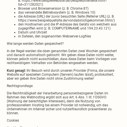
B. https://www.beispielwebsite.de/beispielunterseite.html?
tid=311282021)
Browser und Browserversion (z. B. Chrome 87)
das verwendete Betriebssystem (z. B. Windows 10)
die Adresse (URL) der zuvor besuchten Seite (Referrer URL) (z. B.
https://www.beispielquellsite.de/vondabinichgekommen.html/)
den Hostnamen und die IP-Adresse des Geräts von welchem aus
zugegriffen wird (z. B. COMPUTERNAME und 194.23.43.121)
Datum und Uhrzeit
in Dateien, den sogenannten Webserver-Logfiles
Wie lange werden Daten gespeichert?
In der Regel werden die oben genannten Daten zwei Wochen gespeichert
und danach automatisch gelöscht. Wir geben diese Daten nicht weiter,
können jedoch nicht ausschließen, dass diese Daten beim Vorliegen von
rechtswidrigem Verhalten von Behörden eingesehen werden.
Kurz gesagt:
Ihr Besuch wird durch unseren Provider (Firma, die unsere
Website auf speziellen Computern (Servern) laufen lässt), protokolliert,
aber wir geben Ihre Daten nicht ohne Zustimmung weiter!
Rechtsgrundlage
Die Rechtmäßigkeit der Verarbeitung personenbezogener Daten im
Rahmen des Webhosting ergibt sich aus Art. 6 Abs. 1 lit. f DSGVO
(Wahrung der berechtigten Interessen), denn die Nutzung von
professionellem Hosting bei einem Provider ist notwendig, um das
Unternehmen im Internet sicher und nutzerfreundlich präsentieren zu
können.
Cookies