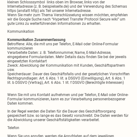
kleinen Schlosssymbol links oben im Browser, links von der
Internetadresse (z. B. beispielseite.de) und der Verwendung des Schemas
https (anstatt http) als Teil unserer Internetadresse.
Wenn Sie mehr zum Thema Verschlüsselung wissen möchten, empfehlen
wir die Google Suche nach “Hypertext Transfer Protocol Secure wiki” um
gute Links zu weiterführenden Informationen zu erhalten.
Kommunikation
Kommunikation Zusammenfassung
Betroffene: Alle, die mit uns per Telefon, E-Mail oder Online-Formular
kommunizieren
Verarbeitete Daten: z. B. Telefonnummer, Name, E-Mail-Adresse,
eingegebene Formulardaten. Mehr Details dazu finden Sie bei der jeweils
eingesetzten Kontaktart
Zweck: Abwicklung der Kommunikation mit Kunden, Geschäftspartnern
usw.
Speicherdauer: Dauer des Geschäftsfalls und der gesetzlichen Vorschriften
Rechtsgrundlagen: Art. 6 Abs. 1 lit. a DSGVO (Einwilligung), Art. 6 Abs. 1
lit. b DSGVO (Vertrag), Art. 6 Abs. 1 lit. f DSGVO (Berechtigte Interessen)
Wenn Sie mit uns Kontakt aufnehmen und per Telefon, E-Mail oder Online-
Formular kommunizieren, kann es zur Verarbeitung personenbezogener
Daten kommen.
In der Regel werden die Daten für die Dauer des Geschäftsvorgang
gespeichert bzw. so lange es das Gesetz vorschreibt. Die Daten werden für
die Abwicklung unserer Geschäftstätigkeiten verarbeitet.
Telefon
Wenn Sie uns anrufen, werden die Anrufdaten auf dem jeweiligen