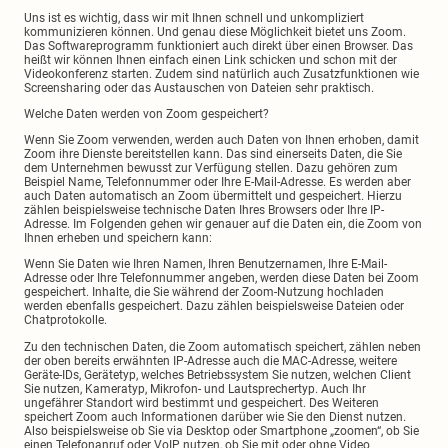
Uns ist es wichtig, dass wir mit Ihnen schnell und unkompliziert
kommunizieren können. Und genau diese Möglichkeit bietet uns Zoom.
Das Softwareprogramm funktioniert auch direkt über einen Browser. Das
heißt wir können Ihnen einfach einen Link schicken und schon mit der
Videokonferenz starten. Zudem sind natürlich auch Zusatzfunktionen wie
Screensharing oder das Austauschen von Dateien sehr praktisch.
Welche Daten werden von Zoom gespeichert?
Wenn Sie Zoom verwenden, werden auch Daten von Ihnen erhoben, damit
Zoom ihre Dienste bereitstellen kann. Das sind einerseits Daten, die Sie
dem Unternehmen bewusst zur Verfügung stellen. Dazu gehören zum
Beispiel Name, Telefonnummer oder Ihre E-Mail-Adresse. Es werden aber
auch Daten automatisch an Zoom übermittelt und gespeichert. Hierzu
zählen beispielsweise technische Daten Ihres Browsers oder Ihre IP-
Adresse. Im Folgenden gehen wir genauer auf die Daten ein, die Zoom von
Ihnen erheben und speichern kann:
Wenn Sie Daten wie Ihren Namen, Ihren Benutzernamen, Ihre E-Mail-
Adresse oder Ihre Telefonnummer angeben, werden diese Daten bei Zoom
gespeichert. Inhalte, die Sie während der Zoom-Nutzung hochladen
werden ebenfalls gespeichert. Dazu zählen beispielsweise Dateien oder
Chatprotokolle.
Zu den technischen Daten, die Zoom automatisch speichert, zählen neben
der oben bereits erwähnten IP-Adresse auch die MAC-Adresse, weitere
Geräte-IDs, Gerätetyp, welches Betriebssystem Sie nutzen, welchen Client
Sie nutzen, Kameratyp, Mikrofon- und Lautsprechertyp. Auch Ihr
ungefährer Standort wird bestimmt und gespeichert. Des Weiteren
speichert Zoom auch Informationen darüber wie Sie den Dienst nutzen.
Also beispielsweise ob Sie via Desktop oder Smartphone „zoomen“, ob Sie
einen Telefonanruf oder VoIP nutzen, ob Sie mit oder ohne Video