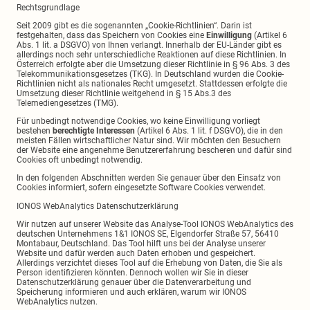
Rechtsgrundlage
Seit 2009 gibt es die sogenannten „Cookie-Richtlinien“. Darin ist
festgehalten, dass das Speichern von Cookies eine
Einwilligung
(Artikel 6
Abs. 1 lit. a DSGVO) von Ihnen verlangt. Innerhalb der EU-Länder gibt es
allerdings noch sehr unterschiedliche Reaktionen auf diese Richtlinien. In
Österreich erfolgte aber die Umsetzung dieser Richtlinie in § 96 Abs. 3 des
Telekommunikationsgesetzes (TKG). In Deutschland wurden die Cookie-
Richtlinien nicht als nationales Recht umgesetzt. Stattdessen erfolgte die
Umsetzung dieser Richtlinie weitgehend in § 15 Abs.3 des
Telemediengesetzes (TMG).
Für unbedingt notwendige Cookies, wo keine Einwilligung vorliegt
bestehen
berechtigte Interessen
(Artikel 6 Abs. 1 lit. f DSGVO), die in den
meisten Fällen wirtschaftlicher Natur sind. Wir möchten den Besuchern
der Website eine angenehme Benutzererfahrung bescheren und dafür sind
Cookies oft unbedingt notwendig.
In den folgenden Abschnitten werden Sie genauer über den Einsatz von
Cookies informiert, sofern eingesetzte Software Cookies verwendet.
IONOS WebAnalytics Datenschutzerklärung
Wir nutzen auf unserer Website das Analyse-Tool IONOS WebAnalytics des
deutschen Unternehmens 1&1 IONOS SE, Elgendorfer Straße 57, 56410
Montabaur, Deutschland. Das Tool hilft uns bei der Analyse unserer
Website und dafür werden auch Daten erhoben und gespeichert.
Allerdings verzichtet dieses Tool auf die Erhebung von Daten, die Sie als
Person identifizieren könnten. Dennoch wollen wir Sie in dieser
Datenschutzerklärung genauer über die Datenverarbeitung und
Speicherung informieren und auch erklären, warum wir IONOS
WebAnalytics nutzen.