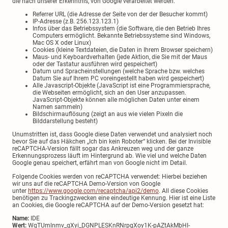
die nach unserer Erkenntnis, von Google verarbeitet werden.
Referrer URL (die Adresse der Seite von der der Besucher kommt)
IP-Adresse (z.B. 256.123.123.1)
Infos über das Betriebssystem (die Software, die den Betrieb Ihres
Computers ermöglicht. Bekannte Betriebssysteme sind Windows,
Mac OS X oder Linux)
Cookies (kleine Textdateien, die Daten in Ihrem Browser speichern)
Maus- und Keyboardverhalten (jede Aktion, die Sie mit der Maus
oder der Tastatur ausführen wird gespeichert)
Datum und Spracheinstellungen (welche Sprache bzw. welches
Datum Sie auf Ihrem PC voreingestellt haben wird gespeichert)
Alle Javascript-Objekte (JavaScript ist eine Programmiersprache,
die Webseiten ermöglicht, sich an den User anzupassen.
JavaScript-Objekte können alle möglichen Daten unter einem
Namen sammeln)
Bildschirmauflösung (zeigt an aus wie vielen Pixeln die
Bilddarstellung besteht)
Unumstritten ist, dass Google diese Daten verwendet und analysiert noch
bevor Sie auf das Häkchen „Ich bin kein Roboter“ klicken. Bei der Invisible
reCAPTCHA-Version fällt sogar das Ankreuzen weg und der ganze
Erkennungsprozess läuft im Hintergrund ab. Wie viel und welche Daten
Google genau speichert, erfährt man von Google nicht im Detail.
Folgende Cookies werden von reCAPTCHA verwendet: Hierbei beziehen
wir uns auf die reCAPTCHA Demo-Version von Google
unter
https://www.google.com/recaptcha/api2/demo
. All diese Cookies
benötigen zu Trackingzwecken eine eindeutige Kennung. Hier ist eine Liste
an Cookies, die Google reCAPTCHA auf der Demo-Version gesetzt hat:
Name:
IDE
Wert:
WqTUmlnmv_qXyi_DGNPLESKnRNrpgXoy1K-pAZtAkMbHI-