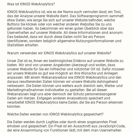
Was ist IONOS WebAnalytics?
IONOS WebAnalytics ist, wie es der Name auch vermuten lässt, ein Tool,
das der Analyse unserer Website dient. Das Softwareprogramm sammelt
etwa Daten, wie lange Sie sich auf unserer Website befinden, welche
Buttons Sie klicken oder von welcher anderen Websites Sie zu uns
gefunden haben. So bekommen wir einen guten Überblick über das
Userverhalten auf unserer Website. All diese Informationen sind anonym.
Das bedeutet, dass wir durch diese Daten nicht Sie als Person
identifizieren, sondern lediglich allgemeine Nutzungsinformationen und
Statistiken erhalten.
Warum verwenden wir IONOS WebAnalytics auf unserer Website?
Unser Ziel ist es, Ihnen ein bestmögliches Erlebnis auf unserer Website zu
bieten. Wir sind von unseren Angeboten überzeugt und wollen, dass
unserer Website für Sie ein hilfreicher und nützlicher Ort ist. Dafür müssen
wir unsere Website so gut wie möglich an Ihre Wünsche und Anliegen
anpassen. Mit einem Webanalysetool wie IONOS WebAnalytics und den
daraus resultierenden Daten können wir unsere Website dahingehend
verbessern. Die Daten können uns weiters auch dienlich sein, Werbe- und
Marketingmaßnahmen individueller zu gestalten. Bei all diesen
Webanalysen liegt uns aber dennoch der Schutz personenbezogener
Daten am Herzen. Entgegen anderen Analysetools speichert und
verarbeitet IONOS WebAnalytics keine Daten, die Sie als Person erkennen
könnten.
Welche Daten werden von IONOS WebAnalytics gespeichert?
Die Daten werden durch Logfiles oder durch einen sogenannten Pixel
erhoben und gespeichert. Ein Pixel ist ein Ausschnitt aus JavaScript-Code,
der eine Ansammlung von Funktionen lädt, mit dem man Userverhalten