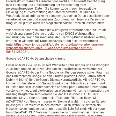
Grundsätzlich haben Sie jederzeit das Recht auf Auskunft, Berichtigung
bzw. Löschung und Einschränkung der Verarbeitung Ihrer
personenbezogenen Daten. Sie können zudem auch jederzeit die
Einwilligung zur Verarbeitung der Daten widerrufen. Da über IONOS
WebAnalytics allerdings keine personenbezogenen Daten gespeichert oder
verarbeitet werden und somit eine Zuordnung von Ihnen als Person nicht
möglich ist, gibt es auch die Möglichkeit solche Daten zu löschen nicht.
Wir hoffen wir konnten Ihnen die wichtigsten Informationen rund um die
wirklich sparsame Datenverarbeitung von IONOS WebAnalytics
näherbringen. Wenn Sie mehr über den Tracking-Dienst erfahren wollen,
empfehlen wir Ihnen die Datenschutzerklärung des Unternehmens
unter
https://www.ionos.de/hilfe/datenschutz/datenverarbeitung-von-
webseitenbesuchern-ihres-11-ionos-produktes/webanalytics/?
tid=311282021
.
Google reCAPTCHA Datenschutzerklärung
Unser oberstes Ziel ist es, unsere Webseite für Sie und für uns bestmöglich
zu sichern und zu schützen. Um das zu gewährleisten, verwenden wir
Google reCAPTCHA der Firma Google Inc. Für den europäischen Raum ist
das Unternehmen Google Ireland Limited (Gordon House, Barrow Street
Dublin 4, Irland) für alle Google-Dienste verantwortlich. Mit reCAPTCHA
können wir feststellen, ob Sie auch wirklich ein Mensch aus Fleisch und
Blut sind und kein Roboter oder eine andere Spam-Software. Unter Spam
verstehen wir jede, auf elektronischen Weg, unerwünschte Information, die
uns ungefragter Weise zukommt. Bei den klassischen CAPTCHAS
mussten Sie zur Überprüfung meist Text- oder Bildrätsel lösen. Mit
reCAPTCHA von Google müssen wir Sie meist nicht mit solchen Rätseln
belästigen. Hier reicht es in den meisten Fällen, wenn Sie einfach ein
Häkchen setzen und so bestätigen, dass Sie kein Bot sind. Mit der neuen
Invisible reCAPTCHA Version müssen Sie nicht mal mehr ein Häkchen