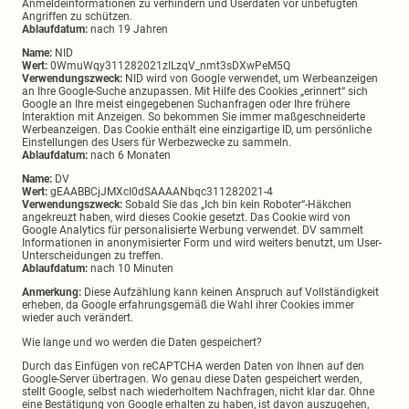
Anmeldeinformationen zu verhindern und Userdaten vor unbefugten
Angriffen zu schützen.
Ablaufdatum:
nach 19 Jahren
Name:
NID
Wert:
0WmuWqy311282021zILzqV_nmt3sDXwPeM5Q
Verwendungszweck:
NID wird von Google verwendet, um Werbeanzeigen
an Ihre Google-Suche anzupassen. Mit Hilfe des Cookies „erinnert“ sich
Google an Ihre meist eingegebenen Suchanfragen oder Ihre frühere
Interaktion mit Anzeigen. So bekommen Sie immer maßgeschneiderte
Werbeanzeigen. Das Cookie enthält eine einzigartige ID, um persönliche
Einstellungen des Users für Werbezwecke zu sammeln.
Ablaufdatum:
nach 6 Monaten
Name:
DV
Wert:
gEAABBCjJMXcI0dSAAAANbqc311282021-4
Verwendungszweck:
Sobald Sie das „Ich bin kein Roboter“-Häkchen
angekreuzt haben, wird dieses Cookie gesetzt. Das Cookie wird von
Google Analytics für personalisierte Werbung verwendet. DV sammelt
Informationen in anonymisierter Form und wird weiters benutzt, um User-
Unterscheidungen zu treffen.
Ablaufdatum:
nach 10 Minuten
Anmerkung:
Diese Aufzählung kann keinen Anspruch auf Vollständigkeit
erheben, da Google erfahrungsgemäß die Wahl ihrer Cookies immer
wieder auch verändert.
Wie lange und wo werden die Daten gespeichert?
Durch das Einfügen von reCAPTCHA werden Daten von Ihnen auf den
Google-Server übertragen. Wo genau diese Daten gespeichert werden,
stellt Google, selbst nach wiederholtem Nachfragen, nicht klar dar. Ohne
eine Bestätigung von Google erhalten zu haben, ist davon auszugehen,