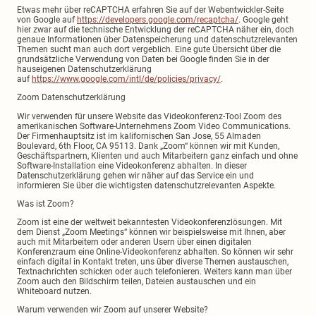
Etwas mehr über reCAPTCHA erfahren Sie auf der Webentwickler-Seite
von Google auf
https://developers.google.com/recaptcha/
. Google geht
hier zwar auf die technische Entwicklung der reCAPTCHA näher ein, doch
genaue Informationen über Datenspeicherung und datenschutzrelevanten
Themen sucht man auch dort vergeblich. Eine gute Übersicht über die
grundsätzliche Verwendung von Daten bei Google finden Sie in der
hauseigenen Datenschutzerklärung
auf
https://www.google.com/intl/de/policies/privacy/
.
Zoom Datenschutzerklärung
Wir verwenden für unsere Website das Videokonferenz-Tool Zoom des
amerikanischen Software-Unternehmens Zoom Video Communications.
Der Firmenhauptsitz ist im kalifornischen San Jose, 55 Almaden
Boulevard, 6th Floor, CA 95113. Dank „Zoom“ können wir mit Kunden,
Geschäftspartnern, Klienten und auch Mitarbeitern ganz einfach und ohne
Software-Installation eine Videokonferenz abhalten. In dieser
Datenschutzerklärung gehen wir näher auf das Service ein und
informieren Sie über die wichtigsten datenschutzrelevanten Aspekte.
Was ist Zoom?
Zoom ist eine der weltweit bekanntesten Videokonferenzlösungen. Mit
dem Dienst „Zoom Meetings“ können wir beispielsweise mit Ihnen, aber
auch mit Mitarbeitern oder anderen Usern über einen digitalen
Konferenzraum eine Online-Videokonferenz abhalten. So können wir sehr
einfach digital in Kontakt treten, uns über diverse Themen austauschen,
Textnachrichten schicken oder auch telefonieren. Weiters kann man über
Zoom auch den Bildschirm teilen, Dateien austauschen und ein
Whiteboard nutzen.
Warum verwenden wir Zoom auf unserer Website?