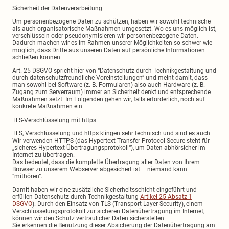
Sicherheit der Datenverarbeitung
Um personenbezogene Daten zu schützen, haben wir sowohl technische
als auch organisatorische Maßnahmen umgesetzt. Wo es uns möglich ist,
verschlüsseln oder pseudonymisieren wir personenbezogene Daten.
Dadurch machen wir es im Rahmen unserer Möglichkeiten so schwer wie
möglich, dass Dritte aus unseren Daten auf persönliche Informationen
schließen können.
Art. 25 DSGVO spricht hier von “Datenschutz durch Technikgestaltung und
durch datenschutzfreundliche Voreinstellungen” und meint damit, dass
man sowohl bei Software (z. B. Formularen) also auch Hardware (z. B.
Zugang zum Serverraum) immer an Sicherheit denkt und entsprechende
Maßnahmen setzt. Im Folgenden gehen wir, falls erforderlich, noch auf
konkrete Maßnahmen ein.
TLS-Verschlüsselung mit https
TLS, Verschlüsselung und https klingen sehr technisch und sind es auch.
Wir verwenden HTTPS (das Hypertext Transfer Protocol Secure steht für
„sicheres Hypertext-Übertragungsprotokoll“), um Daten abhörsicher im
Internet zu übertragen.
Das bedeutet, dass die komplette Übertragung aller Daten von Ihrem
Browser zu unserem Webserver abgesichert ist – niemand kann
“mithören”.
Damit haben wir eine zusätzliche Sicherheitsschicht eingeführt und
erfüllen Datenschutz durch Technikgestaltung
Artikel 25 Absatz 1
DSGVO
). Durch den Einsatz von TLS (Transport Layer Security), einem
Verschlüsselungsprotokoll zur sicheren Datenübertragung im Internet,
können wir den Schutz vertraulicher Daten sicherstellen.
Sie erkennen die Benutzung dieser Absicherung der Datenübertragung am