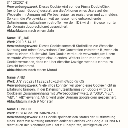
311282021-8
Verwendungszweck:
Dieses Cookie wird von der Firma DoubleClick
(gehört auch Google) gesetzt, um die Aktionen eines Users auf der
Webseite im Umgang mit Werbeanzeigen zu registrieren und zu melden.
So kann die Werbewirksamkeit gemessen und entsprechende
Optimierungsmaßnahmen getroffen werden. IDE wird in Browsern unter
der Domain doubleclick.net gespeichert.
Ablaufdatum:
nach einem Jahr
Name:
1P_JAR
Wert:
2019-5-14-12
Verwendungszweck:
Dieses Cookie sammelt Statistiken zur Webseite-
Nutzung und misst Conversions. Eine Conversion entsteht z.B., wenn ein
User zu einem Käufer wird. Das Cookie wird auch verwendet, um Usern
relevante Werbeanzeigen einzublenden. Weiters kann man mit dem
Cookie vermeiden, dass ein User dieselbe Anzeige mehr als einmal zu
Gesicht bekommt.
Ablaufdatum:
nach einem Monat
Name:
ANID
Wert:
U7j1v3dZa3112820210xgZFmiqWppRWKOr
Verwendungszweck:
Viele Infos konnten wir über dieses Cookie nicht in
Erfahrung bringen. In der Datenschutzerklärung von Google wird das
Cookie im Zusammenhang mit „Werbecookies“ wie z. B. “DSID”, “FLC”,
“AID”, “TAID” erwähnt. ANID wird unter Domain google.com gespeichert.
Ablaufdatum:
nach 9 Monaten
Name:
CONSENT
Wert:
YES+AT.de+20150628-20-0
Verwendungszweck:
Das Cookie speichert den Status der Zustimmung
eines Users zur Nutzung unterschiedlicher Services von Google. CONSENT
dient auch der Sicherheit, um User zu überprüfen, Betrügereien von