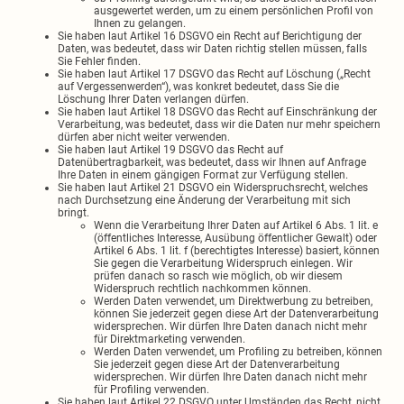
ausgewertet werden, um zu einem persönlichen Profil von
Ihnen zu gelangen.
Sie haben laut Artikel 16 DSGVO ein Recht auf Berichtigung der
Daten, was bedeutet, dass wir Daten richtig stellen müssen, falls
Sie Fehler finden.
Sie haben laut Artikel 17 DSGVO das Recht auf Löschung („Recht
auf Vergessenwerden“), was konkret bedeutet, dass Sie die
Löschung Ihrer Daten verlangen dürfen.
Sie haben laut Artikel 18 DSGVO das Recht auf Einschränkung der
Verarbeitung, was bedeutet, dass wir die Daten nur mehr speichern
dürfen aber nicht weiter verwenden.
Sie haben laut Artikel 19 DSGVO das Recht auf
Datenübertragbarkeit, was bedeutet, dass wir Ihnen auf Anfrage
Ihre Daten in einem gängigen Format zur Verfügung stellen.
Sie haben laut Artikel 21 DSGVO ein Widerspruchsrecht, welches
nach Durchsetzung eine Änderung der Verarbeitung mit sich
bringt.
Wenn die Verarbeitung Ihrer Daten auf Artikel 6 Abs. 1 lit. e
(öffentliches Interesse, Ausübung öffentlicher Gewalt) oder
Artikel 6 Abs. 1 lit. f (berechtigtes Interesse) basiert, können
Sie gegen die Verarbeitung Widerspruch einlegen. Wir
prüfen danach so rasch wie möglich, ob wir diesem
Widerspruch rechtlich nachkommen können.
Werden Daten verwendet, um Direktwerbung zu betreiben,
können Sie jederzeit gegen diese Art der Datenverarbeitung
widersprechen. Wir dürfen Ihre Daten danach nicht mehr
für Direktmarketing verwenden.
Werden Daten verwendet, um Profiling zu betreiben, können
Sie jederzeit gegen diese Art der Datenverarbeitung
widersprechen. Wir dürfen Ihre Daten danach nicht mehr
für Profiling verwenden.
Sie haben laut Artikel 22 DSGVO unter Umständen das Recht, nicht