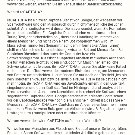
setzen. Wie das genau funktioniert und vor allem welche Daten dafür
verwendet werden, erfahren Sie im Verlauf dieser Datenschutzerklärung.
Was ist reCAPTCHA?
reCAPTCHA ist ein freier Captcha-Dienst von Google, der Webseiten vor
Spam-Software und den Missbrauch durch nicht-menschliche Besucher
schützt. Am häufigsten wird dieser Dienst verwendet, wenn Sie Formulare
im Internet ausfüllen. Ein Captcha-Dienst ist eine Art automatischer
Turing-Test, der sicherstellen soll, dass eine Handlung im Internet von
einem Menschen und nicht von einem Bot vorgenommen wird. Im
klassischen Turing-Test (benannt nach dem Informatiker Alan Turing)
stellt ein Mensch die Unterscheidung zwischen Bot und Mensch fest. Bei
Captchas übernimmt das auch der Computer bzw. ein
Softwareprogramm. Klassische Captchas arbeiten mit kleinen Aufgaben,
die für Menschen leicht zu lösen sind, doch für Maschinen erhebliche
Schwierigkeiten aufweisen. Bei reCAPTCHA müssen Sie aktiv keine Rätsel
mehr lösen. Das Tool verwendet moderne Risikotechniken, um Menschen
von Bots zu unterscheiden. Hier müssen Sie nur noch das Textfeld „Ich bin
kein Roboter“ ankreuzen bzw. bei Invisible reCAPTCHA ist selbst das nicht
mehr nötig. Bei reCAPTCHA wird ein JavaScript-Element in den Quelltext
eingebunden und dann läuft das Tool im Hintergrund und analysiert Ihr
Benutzerverhalten. Aus diesen Useraktionen berechnet die Software einen
sogenannten Captcha-Score. Google berechnet mit diesem Score schon
vor der Captcha-Eingabe wie hoch die Wahrscheinlichkeit ist, dass Sie ein
Mensch sind. reCAPTCHA bzw. Captchas im Allgemeinen kommen immer
dann zum Einsatz, wenn Bots gewisse Aktionen (wie z.B. Registrierungen,
Umfragen usw.) manipulieren oder missbrauchen könnten.
Warum verwenden wir reCAPTCHA auf unserer Webseite?
Wir wollen nur Menschen aus Fleisch und Blut auf unserer Seite begrüßen.
Bots oder Spam-Software unterschiedlichster Art dürfen getrost zuhause