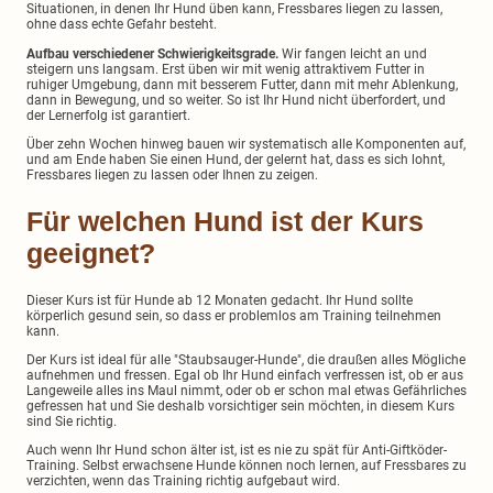
Situationen, in denen Ihr Hund üben kann, Fressbares liegen zu lassen,
ohne dass echte Gefahr besteht.
Aufbau verschiedener Schwierigkeitsgrade.
Wir fangen leicht an und
steigern uns langsam. Erst üben wir mit wenig attraktivem Futter in
ruhiger Umgebung, dann mit besserem Futter, dann mit mehr Ablenkung,
dann in Bewegung, und so weiter. So ist Ihr Hund nicht überfordert, und
der Lernerfolg ist garantiert.
Über zehn Wochen hinweg bauen wir systematisch alle Komponenten auf,
und am Ende haben Sie einen Hund, der gelernt hat, dass es sich lohnt,
Fressbares liegen zu lassen oder Ihnen zu zeigen.
Für welchen Hund ist der Kurs
geeignet?
Dieser Kurs ist für Hunde ab 12 Monaten gedacht. Ihr Hund sollte
körperlich gesund sein, so dass er problemlos am Training teilnehmen
kann.
Der Kurs ist ideal für alle "Staubsauger-Hunde", die draußen alles Mögliche
aufnehmen und fressen. Egal ob Ihr Hund einfach verfressen ist, ob er aus
Langeweile alles ins Maul nimmt, oder ob er schon mal etwas Gefährliches
gefressen hat und Sie deshalb vorsichtiger sein möchten, in diesem Kurs
sind Sie richtig.
Auch wenn Ihr Hund schon älter ist, ist es nie zu spät für Anti-Giftköder-
Training. Selbst erwachsene Hunde können noch lernen, auf Fressbares zu
verzichten, wenn das Training richtig aufgebaut wird.