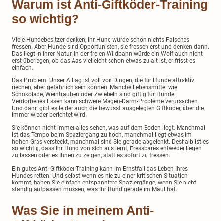
Warum ist Anti-Giftköder-Training
so wichtig?
Viele Hundebesitzer denken, ihr Hund würde schon nichts Falsches
fressen. Aber Hunde sind Opportunisten, sie fressen erst und denken dann.
Das liegt in ihrer Natur. In der freien Wildbahn würde ein Wolf auch nicht
erst überlegen, ob das Aas vielleicht schon etwas zu alt ist, er frisst es
einfach.
Das Problem: Unser Alltag ist voll von Dingen, die für Hunde attraktiv
riechen, aber gefährlich sein können. Manche Lebensmittel wie
Schokolade, Weintrauben oder Zwiebeln sind giftig für Hunde.
Verdorbenes Essen kann schwere Magen-Darm-Probleme verursachen.
Und dann gibt es leider auch die bewusst ausgelegten Giftköder, über die
immer wieder berichtet wird.
Sie können nicht immer alles sehen, was auf dem Boden liegt. Manchmal
ist das Tempo beim Spaziergang zu hoch, manchmal liegt etwas im
hohen Gras versteckt, manchmal sind Sie gerade abgelenkt. Deshalb ist es
so wichtig, dass Ihr Hund von sich aus lernt, Fressbares entweder liegen
zu lassen oder es Ihnen zu zeigen, statt es sofort zu fressen.
Ein gutes Anti-Giftköder-Training kann im Ernstfall das Leben Ihres
Hundes retten. Und selbst wenn es nie zu einer kritischen Situation
kommt, haben Sie einfach entspanntere Spaziergänge, wenn Sie nicht
ständig aufpassen müssen, was Ihr Hund gerade im Maul hat.
Was Sie in meinem Anti-