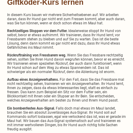
Giftköder-Kurs lernen
In diesem Kurs bauen wir mehrere Sicherheitsebenen auf. Wir arbeiten
daran, dass Ihr Hund gar nicht erst zum Fressen kommt, aber auch daran,
was Sie tun können, wenn er doch schon etwas im Maul hat.
Rechtzeitiges Stoppen vor dem Futter.
Idealerweise stoppt Ihr Hund von
selbst, bevor er etwas aufnimmt. Wir trainieren, dass Ihr Hund lernt, vor
Fressbarem stehen zu bleiben und auf Sie zu warten. Das ist die beste
Lösung, denn dann kommt es gar nicht erst dazu, dass Ihr Hund etwas
Gefährliches ins Maul nimmt.
Rückruftraining von Fressbarem weg.
Wenn Sie das Fressbare rechtzeitig
sehen, sollten Sie Ihren Hund davon wegrufen können, bevor er es erreicht.
Wir trainieren einen speziellen Rückruf, der auch dann funktioniert, wenn
Ihr Hund schon auf dem Weg zu etwas Spannendem ist. Das ist
schwieriger als ein normaler Rückruf, denn die Ablenkung ist enorm.
Aufbau eines Anzeigeverhaltens.
Für den Fall, dass Sie das Fressbare mal
nicht rechtzeitig sehen, trainieren wir ein Anzeigeverhalten. Ihr Hund lernt,
Ihnen zu zeigen, dass da etwas Interessantes liegt, statt es einfach zu
fressen. Das kann zum Beispiel ein Sitz vor dem Futter sein, ein
Blickkontakt mit Ihnen oder ein Stupser an Ihr Bein. Sie entscheiden,
welches Anzeigeverhalten am besten zu Ihnen und Ihrem Hund passt.
Ein bombenfestes Aus-Signal.
Falls doch mal etwas im Maul landet,
brauchen Sie ein absolut zuverlässiges Aus-Signal. Ihr Hund soll auf
Kommando sofort loslassen, egal wie verlockend das ist, was er gerade im
Maul hat. Wir bauen das Aus-Signal systematisch auf und trainieren es
mit immer wertvolleren Dingen, bis Ihr Hund auch richtig tolle Sachen
freudig ausgibt.