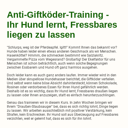
Anti-Giftköder-Training -
Ihr Hund lernt, Fressbares
liegen zu lassen
"Schlurps, weg ist der Pferdeapfel. Igitt!" Kommt Ihnen das bekannt vor?
Hunde haben leider einen etwas anderen Geschmack als wir Menschen.
Hasenköttel? Hmmm, die schmecken bestimmt wie Salzlakritz.
Vergammelte Pizza vom Wegesrand? Großartig! Der Ekelfaktor für uns
Menschen ist schon beträchtlich, auch wenn solche Begegnungen
zwischen Essbarem und Hund oft ganz harmlos ausgehen.
Doch leider kann es auch ganz anders laufen. Immer wieder wird in den
Medien über skrupellose Hundehasser berichtet, die Giftköder verteilen.
Und selbst wenn keine böse Absicht dahintersteckt, können Schokolade,
Rosinen oder verdorbenes Essen für Ihren Hund gefährlich werden.
Deshalb ist es so wichtig, dass Ihr Hund lernt, Fressbares draußen liegen
zu lassen oder Ihnen anzuzeigen, statt es einfach herunterzuschlingen.
Genau das trainieren wir in diesem Kurs. In zehn Wochen bringen wir
Ihrem "Draußen-Staubsauger" bei, dass es sich richtig lohnt, Dinge liegen
zu lassen. Wir arbeiten ausschließlich mit positiver Verstärkung, kein
Strafen, kein Erschrecken. Ihr Hund soll aus Überzeugung auf Fressbares
verzichten, weil er gelernt hat, dass es sich für ihn lohnt.