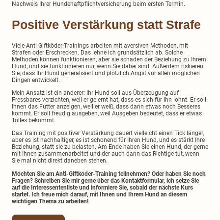
Nachweis Ihrer Hundehaftpflichtversicherung beim ersten Termin.
Positive Verstärkung statt Strafe
Viele Anti-Giftköder-Trainings arbeiten mit aversiven Methoden, mit
Strafen oder Erschrecken. Das lehne ich grundsätzlich ab. Solche
Methoden können funktionieren, aber sie schaden der Beziehung zu Ihrem
Hund, und sie funktionieren nur, wenn Sie dabei sind. Außerdem riskieren
Sie, dass Ihr Hund generalisiert und plötzlich Angst vor allen möglichen
Dingen entwickelt.
Mein Ansatz ist ein anderer: Ihr Hund soll aus Überzeugung auf
Fressbares verzichten, weil er gelernt hat, dass es sich für ihn lohnt. Er soll
Ihnen das Futter anzeigen, weil er weiß, dass dann etwas noch Besseres
kommt. Er soll freudig ausgeben, weil Ausgeben bedeutet, dass er etwas
Tolles bekommt.
Das Training mit positiver Verstärkung dauert vielleicht einen Tick länger,
aber es ist nachhaltiger, es ist schonend für Ihren Hund, und es stärkt Ihre
Beziehung, statt sie zu belasten. Am Ende haben Sie einen Hund, der gerne
mit Ihnen zusammenarbeitet und der auch dann das Richtige tut, wenn
Sie mal nicht direkt daneben stehen.
Möchten Sie am Anti-Giftköder-Training teilnehmen? Oder haben Sie noch
Fragen? Schreiben Sie mir gerne über das Kontaktformular, ich setze Sie
auf die Interessentenliste und informiere Sie, sobald der nächste Kurs
startet. Ich freue mich darauf, mit Ihnen und Ihrem Hund an diesem
wichtigen Thema zu arbeiten!