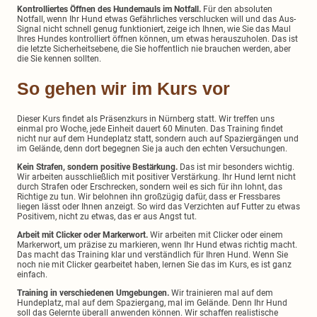
Kontrolliertes Öffnen des Hundemauls im Notfall.
Für den absoluten
Notfall, wenn Ihr Hund etwas Gefährliches verschlucken will und das Aus-
Signal nicht schnell genug funktioniert, zeige ich Ihnen, wie Sie das Maul
Ihres Hundes kontrolliert öffnen können, um etwas herauszuholen. Das ist
die letzte Sicherheitsebene, die Sie hoffentlich nie brauchen werden, aber
die Sie kennen sollten.
So gehen wir im Kurs vor
Dieser Kurs findet als Präsenzkurs in Nürnberg statt. Wir treffen uns
einmal pro Woche, jede Einheit dauert 60 Minuten. Das Training findet
nicht nur auf dem Hundeplatz statt, sondern auch auf Spaziergängen und
im Gelände, denn dort begegnen Sie ja auch den echten Versuchungen.
Kein Strafen, sondern positive Bestärkung.
Das ist mir besonders wichtig.
Wir arbeiten ausschließlich mit positiver Verstärkung. Ihr Hund lernt nicht
durch Strafen oder Erschrecken, sondern weil es sich für ihn lohnt, das
Richtige zu tun. Wir belohnen ihn großzügig dafür, dass er Fressbares
liegen lässt oder Ihnen anzeigt. So wird das Verzichten auf Futter zu etwas
Positivem, nicht zu etwas, das er aus Angst tut.
Arbeit mit Clicker oder Markerwort.
Wir arbeiten mit Clicker oder einem
Markerwort, um präzise zu markieren, wenn Ihr Hund etwas richtig macht.
Das macht das Training klar und verständlich für Ihren Hund. Wenn Sie
noch nie mit Clicker gearbeitet haben, lernen Sie das im Kurs, es ist ganz
einfach.
Training in verschiedenen Umgebungen.
Wir trainieren mal auf dem
Hundeplatz, mal auf dem Spaziergang, mal im Gelände. Denn Ihr Hund
soll das Gelernte überall anwenden können. Wir schaffen realistische