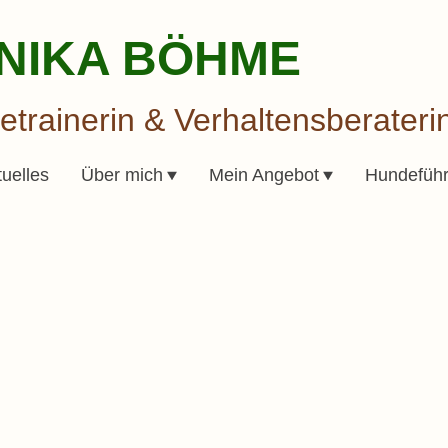
NIKA BÖHME
trainerin & Verhaltensberateri
tuelles
Über mich
Mein Angebot
Hundeführ