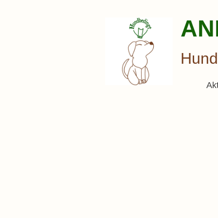
AN
Hunde
Ak