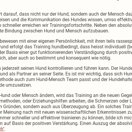
rt darauf, dass nicht nur der Hund, sondern auch der Mensch da
eisen und die Kommunikation des Hundes wissen, umso effektiv
chneller erreichen wir Trainingsfortschritte. Neben den absolute
ute Bindung zwischen Hund und Mensch aufzubauen.
wesen mit einer eigenen Persönlichkeit, mit ihren teils rasses
nd erfolgt das Training hundbedingt, dass heisst individuell (b
der Basis einer gut funktionierenden Verständigung durch positi
lich, aber auch so bestimmt und konsequent wie nötig.
ch jederzeit seinen Hund kontrollieren und führen kann. Der Hund
nd als Partner an seiner Seite. Es ist mir wichtig, dass sich 
methode auch zum Hund-Mensch Team passt und der Hundehalter 
de umzusetzen.
n Hund oder Mensch ändern, wird das Training an die neuen Geg
smethoden, oder Erziehungshilfen arbeiten, die Schmerzen oder 
en Gründen, sondern auch aus Überzeugung ab. Ein solches Train
 Meinung nach mit neuen wissenschaftlichen Erkenntnissen zur
mmer schneller und effektiver trainieren zu können, bilde ich mi
 auf Basis der positiven Verstärkung. Einen Auszug der absolvi
ch"
.