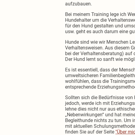
aufzubauen.
Bei meinem Training lege ich We
Hundehalter um die Verhaltensw
für den Hund gestalten und umso s
usw. geht es auch darum eine g
Hunde sind wie wir Menschen Lebe
Verhaltensweisen. Aus diesem Gru
bei der Verhaltensberatung) auf 
Der Hund lernt so sanft wie mög
Es ist essentiell, dass der Mens
umweltsicheren Familienbegleithu
wohlfühlen, dass die Trainings
entsprechende Erziehungsmetho
Sollten sich die Bedürfnisse vo
jedoch, werde ich mit Erziehung
lehne dies nicht nur aus ethisch
„Nebenwirkungen“ und hat meiner
Begleithunde nichts zu tun. Um i
mit aktuellen Schulungsmethoden
finden Sie auf der Seite
"Über mi