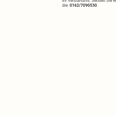
Ihr Verständnis. Senden Sie e
die:
0162/7090530
.