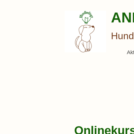
AN
Hunde
Ak
Onlinekur