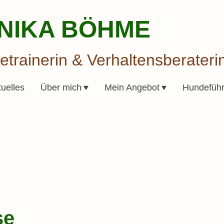
NIKA BÖHME
trainerin & Verhaltensberateri
tuelles
Über mich
Mein Angebot
Hundeführ
se