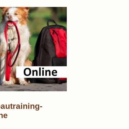
autraining-
ne