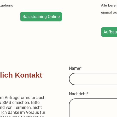
rziehung
Alle bere
einmal au
Basistraining-Online
Aufbaut
Name
*
lich Kontakt
Nachricht
*
zum Anfrageformular auch
a SMS erreichen. Bitte
und von Terminen, nicht
 Ich danke im Voraus für